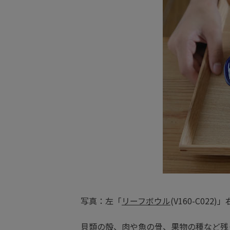
写真：左「
リーフボウル
(V160-C022
貝類の殻、肉や魚の骨、果物の種など残