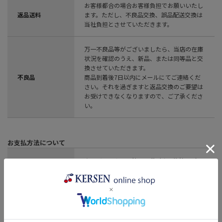
お客様都合の場合お客様負担でお願いいたし
返品送料
ます。ただし、不良品交換、誤品配送交換は
当社負担とさせていただきます。
万一不良品等がございましたら、当店の在庫
状況を確認のうえ、新品、または同等品と交
換させていただきます。
不良品
商品到着後7日以内にメールにてご連絡くだ
さい。それを過ぎますと返品交換のご要望は
お受けできなくなりますので、ご了承くださ
い。
お支払方法について
クレジットカード払い、代引き、後払い（コ
お支払方法
ンビ二、郵便局、銀行）、楽天ペイ、
PayPay
代引き：商品引渡時
お支払期限
後払い決済：商品到着後14日以内