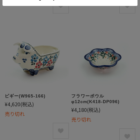
ピギー(W965-166)
フラワーボウル
φ12cm(K418-DP096)
¥4,620
(税込)
¥4,180
(税込)
売り切れ
売り切れ