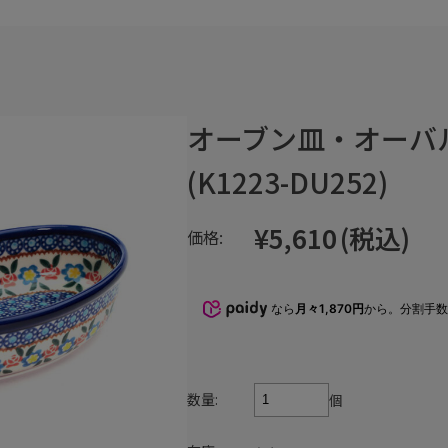
オーブン皿・オーバ
(K1223-DU252)
¥5,610
(税込)
価格:
なら
月々1,870円
から。分割手
数量:
個