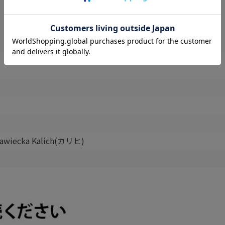
ławiecka Kalich(カリヒ)