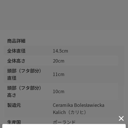
商品詳細
全体直径
14.5cm
全体高さ
20cm
頭部（フタ部分）
11cm
直径
頭部（フタ部分）
10cm
高さ
製造元
Ceramika Bolesławiecka
Kalich（カリヒ）
生産国
ポーランド