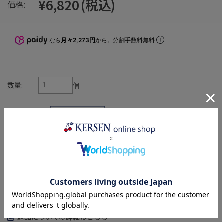
¥6,820
(税込)
価格:
なら
月々2,273円
から。分割手数料無料
数量:
個
在庫:
×
返品についての詳細はこちら