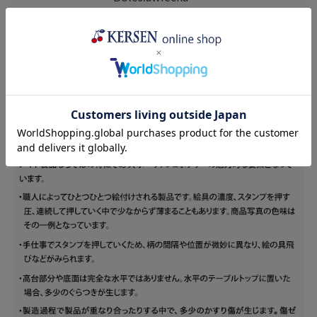
Millena(ミレ
ナ)
生産国
ポーランド