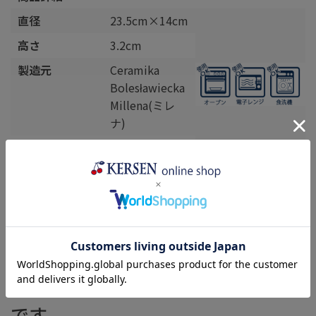
直径
23.5cm×14cm
高さ
3.2cm
製造元
Ceramika
Bolesławiecka
Millena(ミレ
ナ)
生産国
ポーランド
※ポーリッシュポタリーの特性 各製品にはハンドメイド
ならではの特徴が見られます。
詳しくはこちら >
当店は3,980円以上で送料無料で
す。あわせ買いに以下の商品が人気
です。