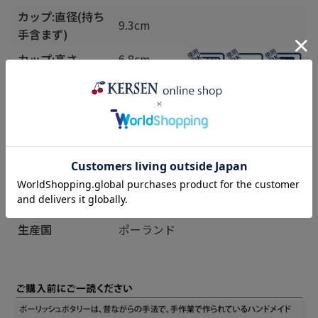
カップ:直径(持ち
9.3cm
手含まず)
カップ:高さ
6.8cm
カップ:容量(満水
0.25L
時)
ソーサー:直径
14cm
製造元
Ceramika
Artystyczna
VENA(ヴェ
ナ)
生産国
ポーランド