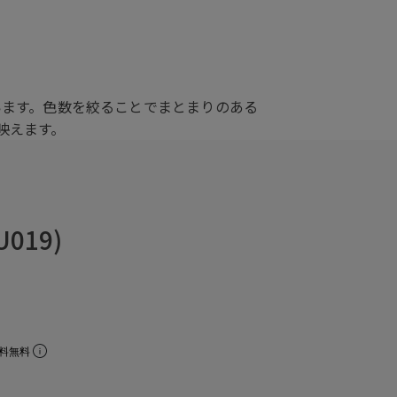
います。色数を絞ることでまとまりのある
映えます。
019)
料無料