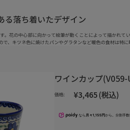
ある落ち着いたデザイン
す。花の中心部に向かって絵筆が動くことによって描かれて
ので、キツネ色に焼けたパンやグラタンなど暖色の食材は特に
ワインカップ(V059-U
¥3,465
(税込)
価格:
なら
月々1,155円
から。分割手数