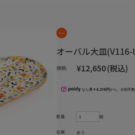
オーバル大皿(V116-U
¥12,650
(税込)
価格:
なら
月々4,216円
から。分割手
数量:
個
在庫:
あり