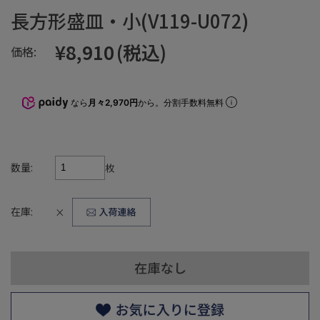
長方形盛皿・小(V119-U072)
¥8,910
(税込)
価格:
なら
月々2,970円
から。分割手数料無料
数量:
枚
在庫:
×