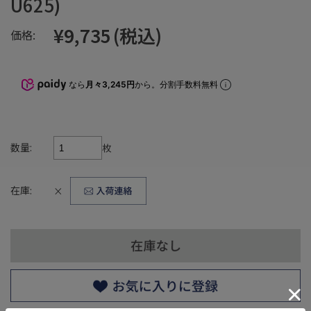
U625)
¥9,735
(税込)
価格:
なら
月々3,245円
から。分割手数料無料
数量:
枚
在庫:
×