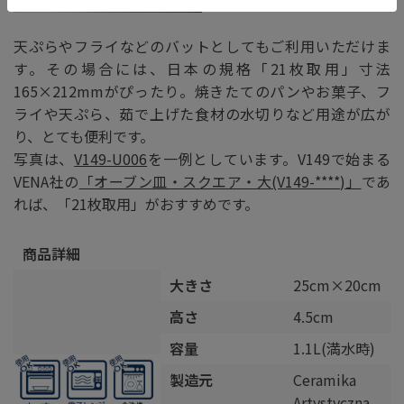
天ぷらやフライなどのバットとしてもご利用いただけま
す。その場合には、日本の規格「21枚取用」寸法
165×212mmがぴったり。焼きたてのパンやお菓子、フ
ライや天ぷら、茹で上げた食材の水切りなど用途が広が
り、とても便利です。
写真は、
V149-U006
を一例としています。V149で始まる
VENA社の
「オーブン皿・スクエア・大(V149-****)」
であ
れば、「21枚取用」がおすすめです。
商品詳細
大きさ
25cm×20cm
高さ
4.5cm
容量
1.1L(満水時)
製造元
Ceramika
Artystyczna