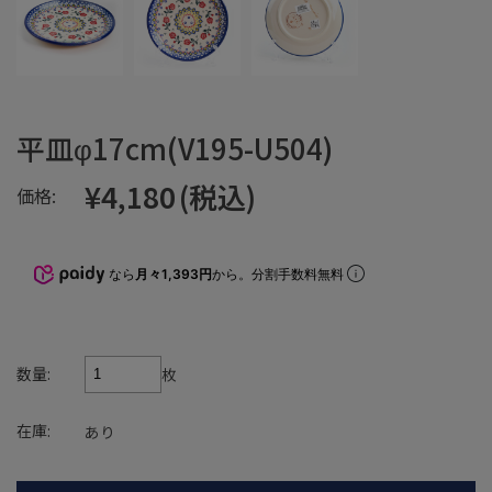
平皿φ17cm(V195-U504)
¥4,180
(税込)
価格:
なら
月々1,393円
から。分割手数料無料
数量:
枚
在庫:
あり