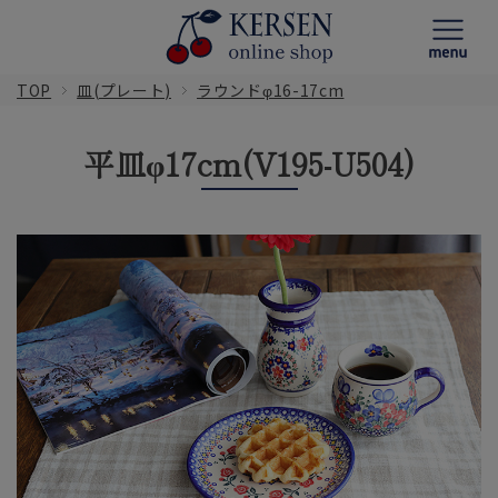
TOP
皿(プレート)
ラウンドφ16-17cm
平皿φ17cm(V195-U504)