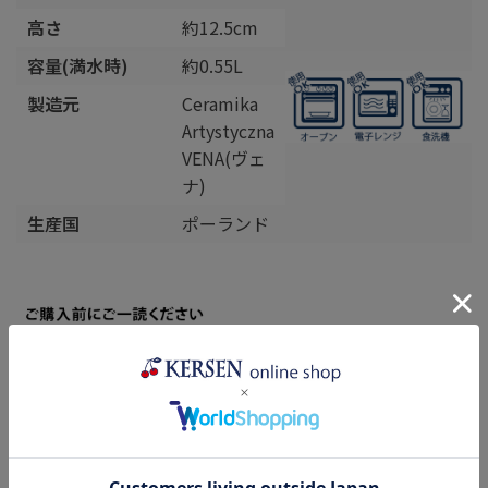
高さ
約12.5cm
容量(満水時)
約0.55L
製造元
Ceramika
Artystyczna
VENA(ヴェ
ナ)
生産国
ポーランド