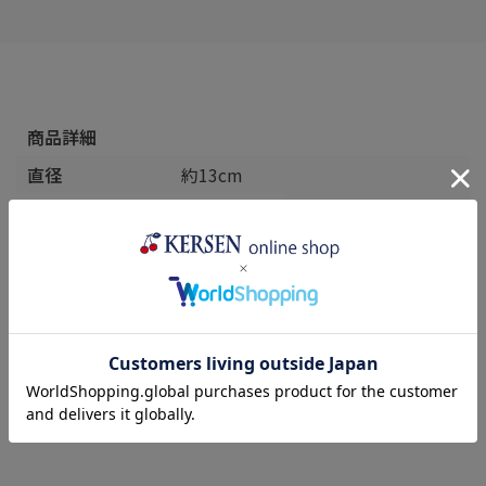
商品詳細
直径
約13cm
高さ
約5cm
容量(満水時)
0.35L
製造元
Ceramika
Artystyczna
VENA(ヴェ
ナ)
生産国
ポーランド