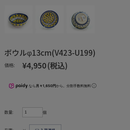
ボウルφ13cm(V423-U199)
¥4,950
(税込)
価格:
なら
月々1,650円
から。分割手数料無料
数量:
個
在庫: