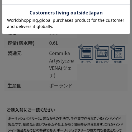
商品詳細
飲み口の直径
14cm
高さ
9cm
容量(満水時)
0.6L
製造元
Ceramika
Artystyczna
VENA(ヴェ
ナ)
生産国
ポーランド