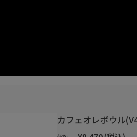
カフェオレボウル(V42
¥8,470
(税込)
価格: