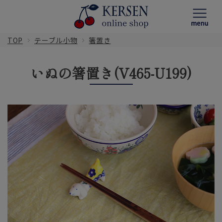
TOP
テーブル小物
箸置き
いぬの箸置き(V465-U199)