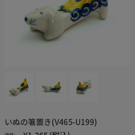
いぬの箸置き(V465-U199)
¥1,265
(税込)
価格: