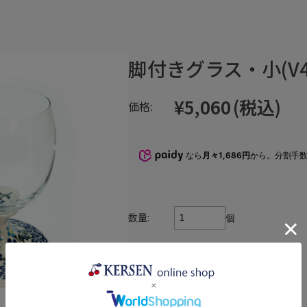
脚付きグラス・小(V49
¥5,060
(税込)
価格:
なら
月々1,686円
から。分割手
数量:
個
在庫:
×