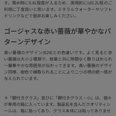
す。満水時に0.4L程度が入るため、実用的には0.2L程のご
利用に丁度良いと思います。ミネラルウォーターやソフト
ドリンクなどで是非お楽しみください。
ゴージャスな赤い薔薇が華やかなパ
ターンデザイン
青い薔薇のデザイン(624)との色違いです。よく見ると赤
い薔薇は大小２種類で、枝葉と共に隙間なく散りばめられ
一層華やかな雰囲気が伝わってきます。青い薔薇のデザイ
ン同様、紺色で縁取られることにより二つの柄の統一感が
与えられています。
＊「脚付きグラス」並びに「脚付きグラス・小」は、個々
が専用の箱に入っています。製品名を含んだクオリティシ
ールは、箱に貼ってあり、グラス本体には貼ってありませ