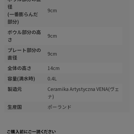
径
9cm
(一番膨らんだ
部分)
ボウル部分の高
9cm
さ
プレート部分の
9cm
直径
全体の高さ
14cm
容量(満水時)
0.4L
製造元
Ceramika Artystyczna VENA(ヴェ
ナ)
生産国
ポーランド