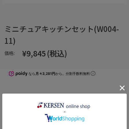
ミニチュアキッチンセット(W004-
11)
¥9,845
(税込)
価格:
なら
月々3,281円
から。分割手数料無料
数量:
個
在庫:
×