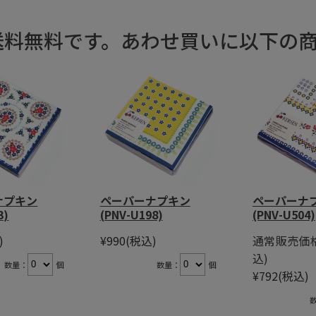
で送料無料です。あわせ買いに以下の
ナプキン
ペーパーナプキン
ペーパーナ
3)
(PNV-U198)
(PNV-U504)
)
¥990
(税込)
通常販売価格
込)
数量：
個
数量：
個
¥792
(税込)