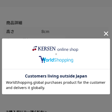
商品詳細
高さ
8cm
飲み口の外径
約7.3cm
容量
約0.3L(満水
時)
製造元
Ceramika
Artystyczna
WIZA(ヴィ
ザ)
生産国
ポーランド