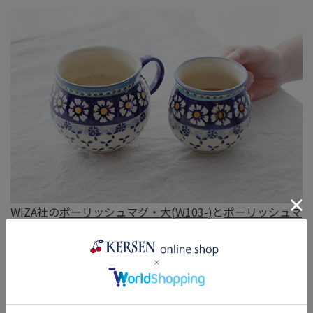
WIZA社の
ポーリッシュマグ・大(W103-)
と
ポーリッシュマ
グ・小(W101-)
を比べるとこのような感じです。ペアで持
っているのも可愛いですね。
※参考画像は青色のカモミール柄(-25D)です。
商品詳細