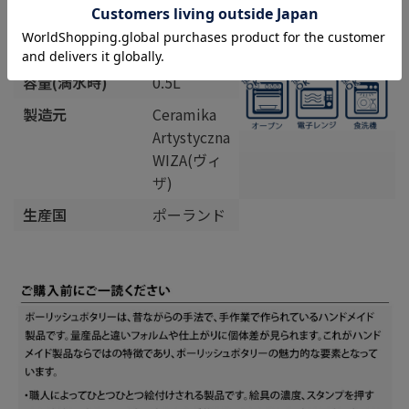
飲み口の直径
9cm
高さ
9.5cm
容量(満水時)
0.5L
製造元
Ceramika
Artystyczna
WIZA(ヴィ
ザ)
生産国
ポーランド