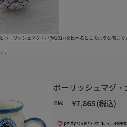
と
ポーリッシュマグ・小(W101-)
を比べるとこのような感じで
)です。
ポーリッシュマグ・大(W
¥7,865
(税込)
価格:
なら
月々2,621円
から。分割手