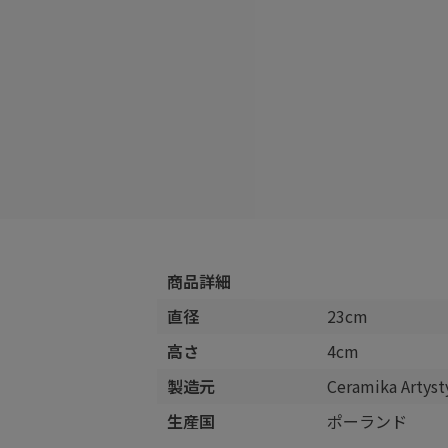
商品詳細
直径
23cm
高さ
4cm
製造元
Ceramika Arty
生産国
ポーランド