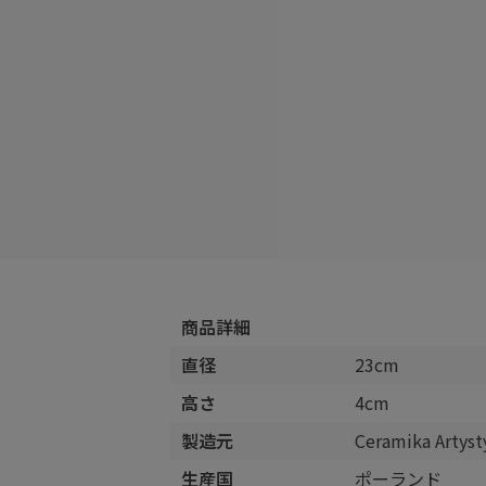
商品詳細
直径
23cm
高さ
4cm
製造元
Ceramika Arty
生産国
ポーランド