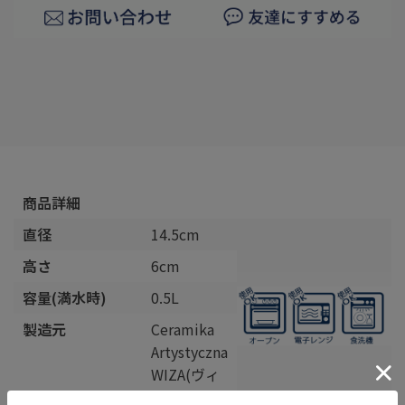
商品詳細
直径
14.5cm
高さ
6cm
容量(満水時)
0.5L
製造元
Ceramika
Artystyczna
WIZA(ヴィ
ザ)