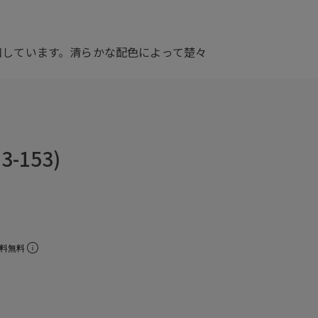
和しています。清らかな配色によって楚々
-153)
数料無料