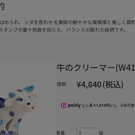
的
ばめられ、シダを思わせる黄緑の細やかな葉模様と美しく調
スタンプの量や色数を抑えた、バランスの取れた絵柄です。
牛のクリーマー(W413
¥4,840
(税込)
価格:
なら
月々1,613円
から。分割手
数量:
個