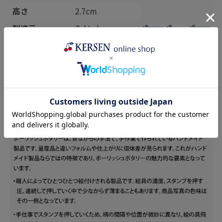
高さ
2.7cm
製造元
Zakłady
Ceramiczne
"BOLESŁAWIEC"
(ザクワディ)
生産国
ポーランド