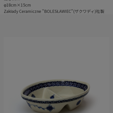
φ18cm×15cm
Zakłady Ceramiczne "BOLESŁAWIEC"(ザクワディ)社製