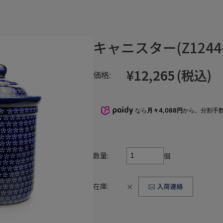
キャニスター(Z1244-
¥12,265
(税込)
価格:
なら
月々4,088円
から。分割手
数量:
個
在庫:
×