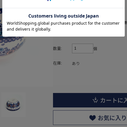
¥9,295
(税込)
価格:
なら
月々3,098円
から。分割手
数量:
個
在庫:
あり