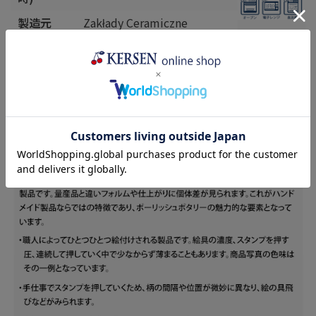
製造元
Zakłady Ceramiczne
"BOLESŁAWIEC"(ザクワデ
ィ)
生産国
ポーランド