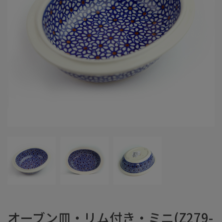
オーブン皿・リム付き・ミニ(Z279-