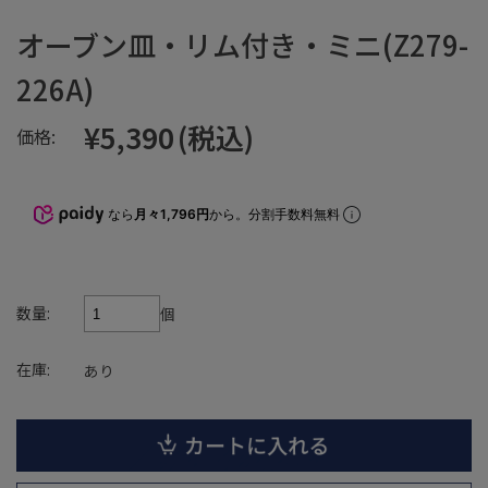
オーブン皿・リム付き・ミニ(Z279-
226A)
¥5,390
(税込)
価格:
なら
月々1,796円
から。分割手数料無料
数量:
個
在庫:
あり