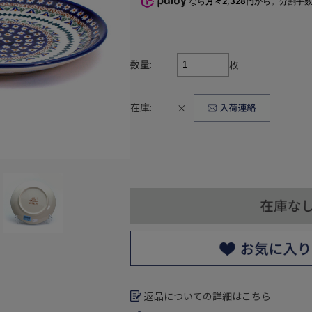
なら
月々2,328円
から。分割手
数量:
枚
在庫:
×
返品についての詳細はこちら