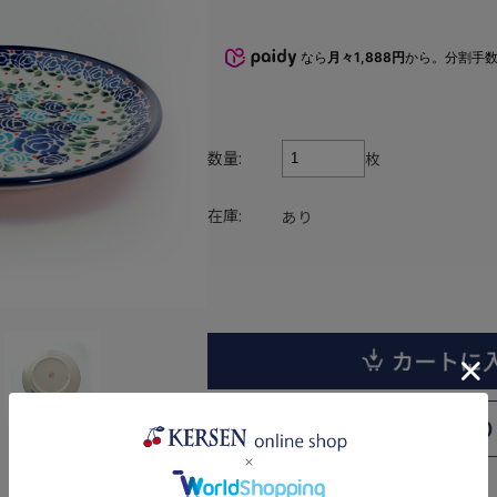
なら
月々1,888円
から。分割手
数量:
枚
在庫:
あり