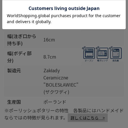
商品詳細
容量(満水時)
0.4L
高さ
14cm
幅(注ぎ口から
16cm
持ち手)
幅(ボディ部
8.7cm
分)
製造元
Zakłady
Ceramiczne
"BOLESŁAWIEC"
(ザクワディ)
生産国
ポーランド
※ポーリッシュポタリーの特性 各製品にはハンドメイド
ならではの特徴が見られます。
詳しくはこちら >