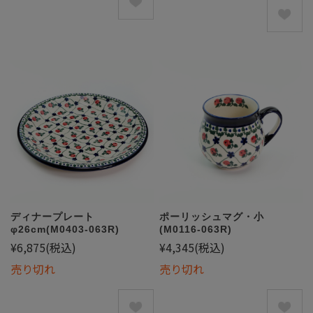
ディナープレート
ポーリッシュマグ・小
φ26cm(M0403-063R)
(M0116-063R)
¥6,875
(税込)
¥4,345
(税込)
売り切れ
売り切れ