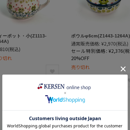
ィーポット・小(Z1113-
ボウルφ6cm(Z1443-1264A
64A)
通常販売価格:
¥2,970
(税込)
,810
(税込)
セール特別価格:
¥2,376
(税
り切れ
20%OFF
売り切れ