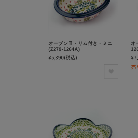
オーブン皿・リム付き・ミニ
オ
(Z279-1264A)
12
¥5,390
(税込)
¥7
売