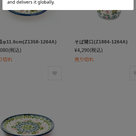
φ11.6cm(Z1358-1264A)
そば猪口(Z1884-1264A)
,080
(税込)
¥4,290
(税込)
り切れ
売り切れ