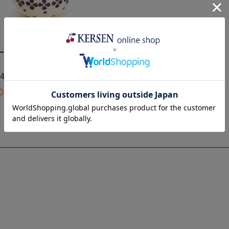
ーリッシュマグ・小(W101-
)
,400
(税込)
り切れ