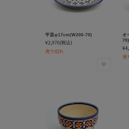
平皿φ17cm(W200-70)
オ
70
¥2,970
(税込)
¥4
売り切れ
売