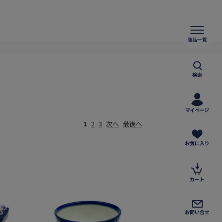
1
2
3
次へ
最後へ