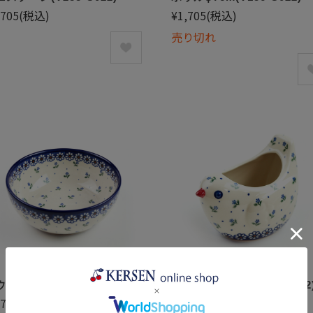
,705
(税込)
¥1,705
(税込)
売り切れ
ル・大(V073-C022)
小鳥のコンテナ(V562-C022
,710
(税込)
¥2,475
(税込)