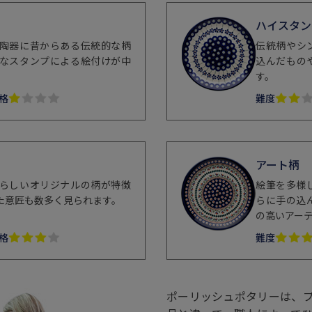
ハイスタン
陶器に昔からある伝統的な柄
伝統柄やシ
なスタンプによる絵付けが中
込んだもの
。
す。
格
難度
アート柄
らしいオリジナルの柄が特徴
絵筆を多様
た意匠も数多く見られます。
らに手の込
の高いアー
格
難度
ポーリッシュポタリーは、