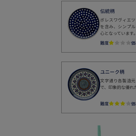
伝統柄
ボレスワヴィエツ
を含み、シンプル
心となっています
難度
価
ユニーク柄
文字通り各製造元
で、印象的な優れ
難度
価